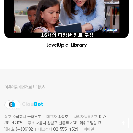
LevelUp e-Library
이용약관
개인정보처리방침
상호
주식회사 클라우봇
대표자
송석호
사업자등록번호
107-
88-42105
주소
서울시 강남구 선릉로 428, 위워크빌딩 13-
104호 (우)06192
대표전화
02-555-4529
이메일