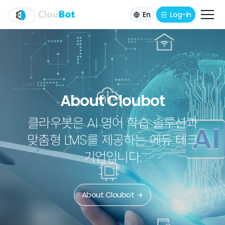
En
Log-in
About Cloubot
Services
Technology
About Cloubot
AI Speaking Coach
LevelUp e-Library
AI Writing Coach
News
클라우봇은 AI 영어 학습 솔루션과
Digital reading platform by Rosen
Free Talking Solution & Voice
AI automatic correction Solution
맞춤형 LMS를 제공하는 에듀 테크
Contact
Technology
Publishing
기업입니다.
Watch the Video
Watch the Video
Watch the Video
About Cloubot